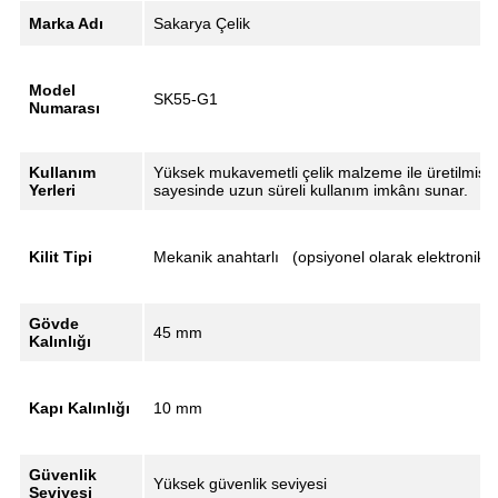
Marka Adı
Sakarya Çelik
Model
SK55-G1
Numarası
Kullanım
Yüksek mukavemetli çelik malzeme ile üretilmiş ka
Yerleri
sayesinde uzun süreli kullanım imkânı sunar.
Kilit Tipi
Mekanik anahtarlı (opsiyonel olarak elektronik ve 
Gövde
45 mm
Kalınlığı
Kapı Kalınlığı
10 mm
Güvenlik
Yüksek güvenlik seviyesi
Seviyesi