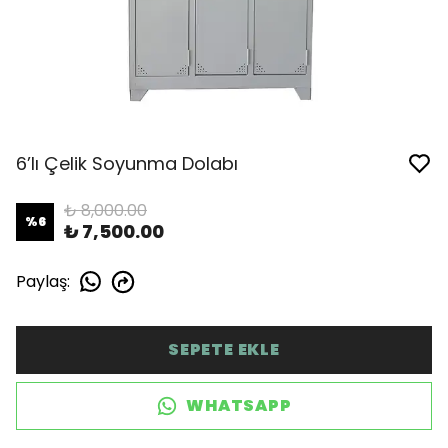
6’lı Çelik Soyunma Dolabı
₺ 8,000.00
%
6
₺ 7,500.00
Paylaş
:
SEPETE EKLE
WHATSAPP