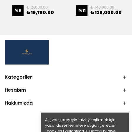
₺ 21,000.00
₺ 140,000.00
%
6
%
11
₺ 19,750.00
₺ 125,000.00
Kategoriler
Hesabım
Hakkımızda
Alışveriş deneyiminizi iyileştirmek için
yasal düzenlemelere uygun çerezler
(cookies) kullanıyoruz. Detaylı bilgiye