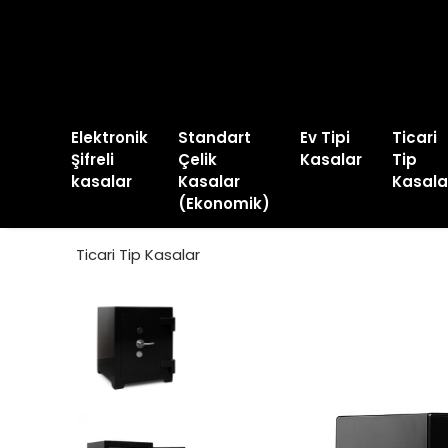
Elektronik
Standart
Ev Tipi
Ticari
Şifreli
Çelik
Kasalar
Tip
kasalar
Kasalar
Kasala
(Ekonomik)
Ticari Tip Kasalar