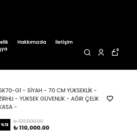
elik
Hakkımızda
İletişim
şya
0
SK70-G1 - SİYAH - 70 CM YÜKSEKLİK -
ZIRHLI - YÜKSEK GÜVENLİK - AĞIR ÇELİK
KASA -
₺ 125,000.00
%
12
₺ 110,000.00