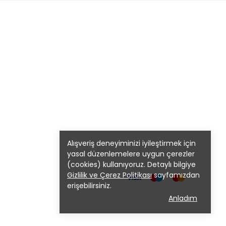
Alışveriş deneyiminizi iyileştirmek için
yasal düzenlemelere uygun çerezler
(cookies) kullanıyoruz. Detaylı bilgiye
Gizlilik ve Çerez Politikası
sayfamızdan
erişebilirsiniz.
Anladım