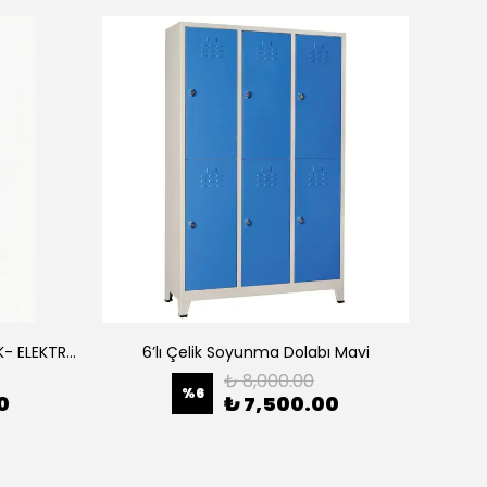
S50-G1 SİYAH- 50 CM YÜKSEKLİK- ELEKTRONİK ŞİFRELİ - ZEMİNE MONTAJLANABİLİR ÇELİK KASA-
6’lı Çelik Soyunma Dolabı Mavi
₺ 8,000.00
%
6
0
₺ 7,500.00