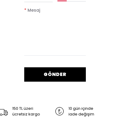
*
Mesaj
GÖNDER
150 TL üzeri
10 gün içinde
ücretsiz kargo
iade değişim