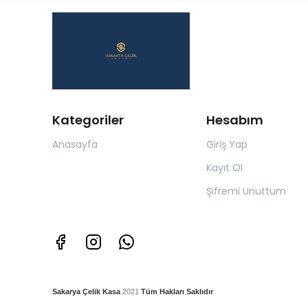
Kategoriler
Hesabım
Anasayfa
Giriş Yap
Kayıt Ol
Şifremi Unuttum
Sakarya Çelik Kasa
2021
Tüm Hakları Saklıdır
.