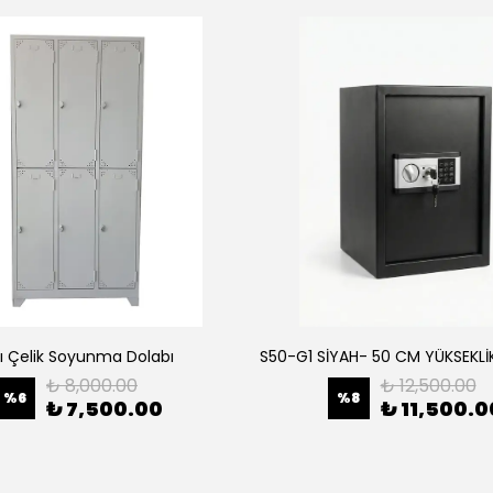
lı Çelik Soyunma Dolabı
₺ 8,000.00
₺ 12,500.00
%
6
%
8
₺ 7,500.00
₺ 11,500.0