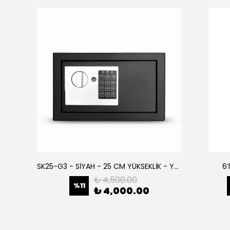
SK25-G1 SİYAH- 25 CM YÜKSEKLİK- ELEKTRONİK ŞİFRELİ - ZEMİNE MONTAJLANABİLİR ÇELİK KASA-
SK25-G3 - SİYAH - 25 CM YÜKSEKLİK - YERE VE DUVARA MONTAJLANABİLİR ÇELİK KASA
6’
₺ 4,500.00
%
11
₺ 4,000.00