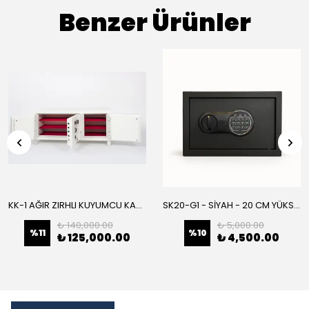
Benzer Ürünler
KK-1 AĞIR ZIRHLI KUYUMCU KASA
SK20-G1 - SİYAH - 20 CM YÜKSEKLİK- ELEKTRONİK ŞİFRELİ - ZEMİNE MONTAJLANABİLİR ÇELİK KASA-
₺ 140,000.00
₺ 5,000.00
%
11
%
10
₺ 125,000.00
₺ 4,500.00