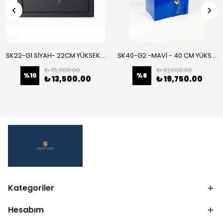
SK22-G1 SİYAH- 22CM YÜKSEKLİK- ELEKTRONİK ŞİFRELİ - ZEMİNE MONTAJLANABİLİR ÇELİK KASA-
SK40-G2 -MAVİ - 40 CM YÜKSEKLİK- ZEMİNE MONTAJLANABİLİR ÇELİK KASA
₺ 15,000.00
₺ 21,000.00
%
10
%
6
₺ 13,500.00
₺ 19,750.00
Kategoriler
Hesabım