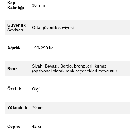
Kapı
30 mm
Kalınlığı
Güvenlik
Orta güvenlik seviyesi
Seviyesi
Ağırlık
199-299 kg
Siyah, Beyaz , Bordo, bronz ,gri, kırmızı
Renk
(opsiyonel olarak renk seçenekleri mevcuttur.
Özellik
Ölçü
Yükseklik
70 cm
Cephe
42 cm