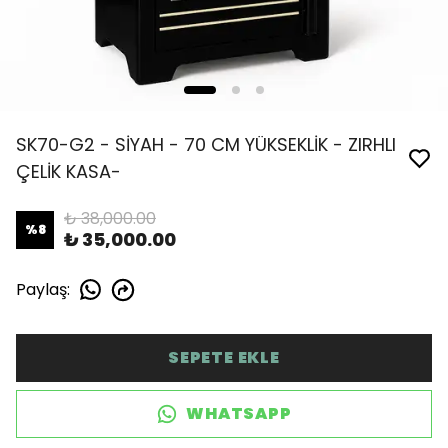
SK70-G2 - SİYAH - 70 CM YÜKSEKLİK - ZIRHLI
ÇELİK KASA-
₺ 38,000.00
%
8
₺ 35,000.00
Paylaş
:
SEPETE EKLE
WHATSAPP