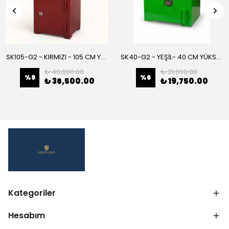
SK105-G2 - KIRMIZI - 105 CM YÜKSEKLİK - ZIRHLI VE DOLAPLI ÇELİK KASA
SK40-G2 - YEŞİL- 40 CM YÜKSEKLİK- ZEMİNE MONTAJLANABİLİR ÇELİK KASA
₺ 40,000.00
₺ 21,000.00
%
9
%
6
₺ 36,500.00
₺ 19,750.00
Kategoriler
Hesabım